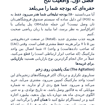
فصل اول: واقعیت تلخ
حفره‌ای که بودجه شما را می‌بلعد
آیا می‌دانستید
۸۰٪ بودجه تبلیغاتی شما هدر می‌رود
، فقط به
این دلیل ساده که سیستم صندوق فروشگاهی‌تان (POS) به
پنل پیامکی یا CRM‌تان وصل نیست؟ این جمله شاید
اغراق‌آمیز به نظر برسد، اما بیایید با زبان ریاضی صحبت
کنیم.
در صنعت خرده‌فروشی (Retail)، هزینه جذب مشتری جدید
(CAC) بین ۵ تا ۷ برابر هزینه حفظ مشتری فعلی است. وقتی
که صاحب داده‌هاست) و واحد
(
شما اتصال بین واحد IT
مارکتینگ (که صاحب ابزار ارتباطی است) را قطع می‌کنید،
عملاً در حال انجام گران‌ترین نوع بازاریابی هستید:
بازاریابی
برای غریبه‌ها.
نمک پاشیدن روی زخم (The Agitation)
سناریوی تکراری و دردناک اکثر فروشگاه‌های زنجیره‌ای این
است: واحد مارکتینگ کمپین می‌رود، مشتری می‌آید، خرید
می‌کند و می‌رود. شما هیچ ردی از او ندارید. نه شماره
موبایلی که به فاکتور وصل باشد، نه تاریخ تولدی، و نه حتی
الگوی خریدی. ماه بعد دوباره باید پول بدهید، بیلبورد اجاره
کنید و در اینستاگرام تبلیغ کنید تا
همان آدم
را برگردانید. این
یعنی جنون. این یعنی شما هر ماه چرخ را از نو اختراع