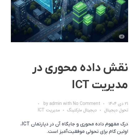
نقش داده محوری در
مدیریت ICT
21 دی 1404
No Comment
with
admin
by
تحول دیجیتال
دیجیتال مارکتینگ
مدیریت ICT
درک مفهوم داده محوری و جایگاه آن در دپارتمان ICT،
اولین گام برای تحولی موفقیت‌آمیز است.