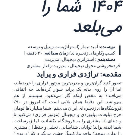
1404 شما را
می‌بلعد
ا
نویسنده:
امید تیمار (استراتژیست ریتیل و توسعه
کسب‌وکارهای زنجیره‌ای)
زمان مطالعه:
۲۰ دقیقه |
دسته‌بندی:
استراتژی دیجیتال، مدیریت
خرده‌فروشی،تحول دیجیتال ، مدیریت رفتار مشتری
مقدمه: تراژدی فراری و پراید
تصور کنید گران‌ترین و مدرن‌ترین موتور فراری را خریده‌اید،
اما آن را روی بدنه یک پراید سوار کرده‌اید. چه اتفاقی
می‌افتد؟ به محض اینکه گاز می‌دهید، سیستم از هم
می‌پاشد. این دقیقا همان بلایی است که امروز در ۹۰٪
فروشگاه‌های زنجیره‌ای ایران می‌بینم. شما میلیاردها تومان
خرج تبلیغات بیلبوردی و دیجیتال (موتور فراری) می‌کنید تا
مشتری را به فروشگاه بکشانید، اما زیرساخت IT و دیتای
شما (بدنه پراید) توانایی شناسایی، تحلیل و حفظ آن مشتری
را ندارد. نتیجه؟ واحد مارکتینگ جشن می‌گیرد که “ورودی”