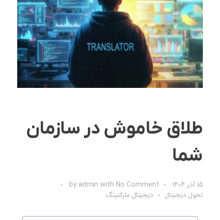
طلاق خاموش در سازمان
شما
15 آذر 1404
No Comment
with
admin
by
تحول دیجیتال
دیجیتال مارکتینگ