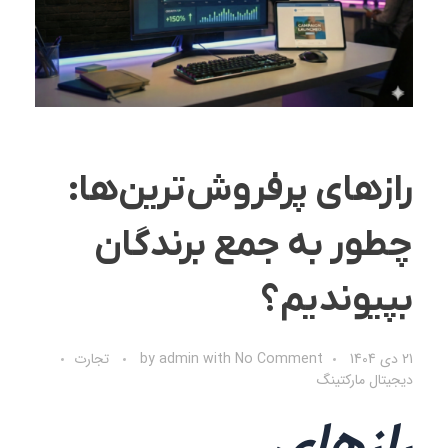
رازهای پرفروش‌ترین‌ها:
چطور به جمع برندگان
بپیوندیم؟
21 دی 1404
No Comment
with
admin
by
تجارت
دیجیتال مارکتینگ
رازهای