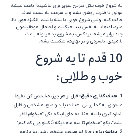
یه شروع خوب مثل بنزین سوپر برای ماشینه! باعث میشه
موتور با قدرت روشن بشه و با سرعت به سمت هدف
حرکت کنه. وقتی شروع خوبی داشته باشیم، انگیزه مون بالا
میره، اعتماد به نفس پیدا میکنیم و احتمال موفقیتمون
چند برابر میشه. برعکس، یه شروع بد میتونه باعث
ناامیدی، دلسردی و در نهایت، شکست بشه.
10 قدم تا یه شروع
خوب و طلایی:
هدف گذاری دقیق:
قبل از هر چیز، مشخص کن دقیقا
میخوای به کجا برسی. هدفت باید واضح، مشخص و قابل
اندازه گیری باشه. مثلا به جای اینکه بگی “میخوام لاغر
بشم”، بگو “میخوام تا سه ماه دیگه 5 کیلو وزن کم کنم”.
برنامه ریزی:
حالا که هدفت مشخص شد، یه برنامه