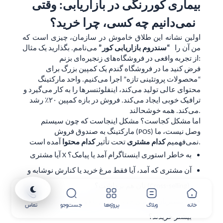
بیماری
کوررنگی در بازاریابی: وقتی
نمی‌دانیم چه کسی، چرا خرید؟
اولین نشانه این طلاق خاموش در سازمان، چیزی است که
من آن را
“سندروم بازاریابی کور”
می‌نامم. بگذارید یک مثال
از تجربه واقعی در فروشگاه‌های زنجیره‌ای بزنم:
فرض کنید ما در فروشگاه گندم یک کمپین بزرگ برای
“محصولات پروتئینی تازه” اجرا می‌کنیم. واحد مارکتینگ
محتوای عالی تولید می‌کند، اینفلوئنسرها را به کار می‌گیرد و
ترافیک خوبی ایجاد می‌کند. فروش در بازه کمپین ۲۰٪ رشد
می‌کند. همه خوشحالند.
اما مشکل کجاست؟ مشکل اینجاست که چون سیستم
مارکتینگ به صندوق فروش (POS) وصل نیست، ما
آمده است.
نمی‌فهمیم
کدام مشتری
تحت تأثیر
کدام محتوا
آیا مشتری X به خاطر استوری اینستاگرام آمد یا پیامک؟
آن مشتری که آمد، آیا فقط مرغ خرید یا کنارش نوشابه و
نان هم برداشت؟ (Cross-selling).
آیا مشتریان جدیدی جذب کردیم یا فقط مشتریان قدیمی
خانه
وبلاگ
پروژه‌ها
جست‌وجو
تماس
بیشتر خریدند؟