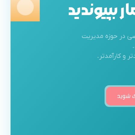
 بپیوندید
صصی در حوزه مدیریت
 و کارآمدتر.